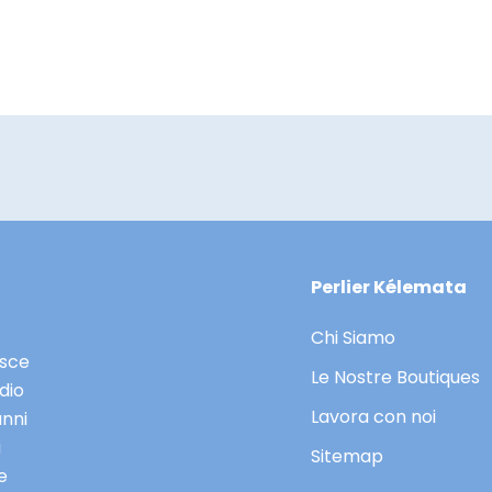
MOSTRA DETTAGLI
Perlier Kélemata
Chi Siamo
asce
Le Nostre Boutiques
dio
Lavora con noi
anni
a
Sitemap
e