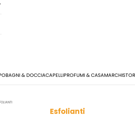
PO
BAGNI & DOCCIA
CAPELLI
PROFUMI & CASA
MARCHI
STOR
FOLIANTI
Esfolianti