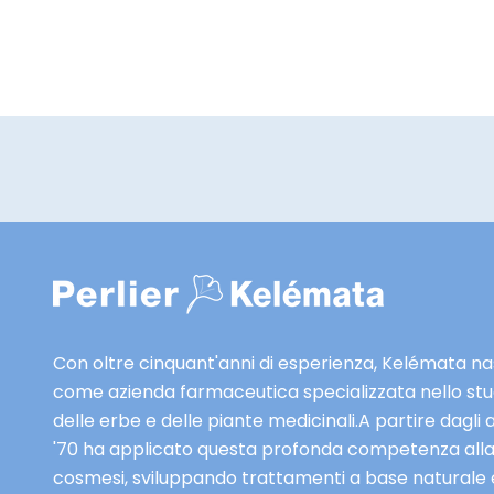
MOSTRA DETTAGLI
,
o
f
f
e
r
t
e
e
s
c
l
u
Con oltre cinquant'anni di esperienza, Kelémata n
s
come azienda farmaceutica specializzata nello stu
i
delle erbe e delle piante medicinali.A partire dagli 
v
'70 ha applicato questa profonda competenza all
e
cosmesi, sviluppando trattamenti a base naturale 