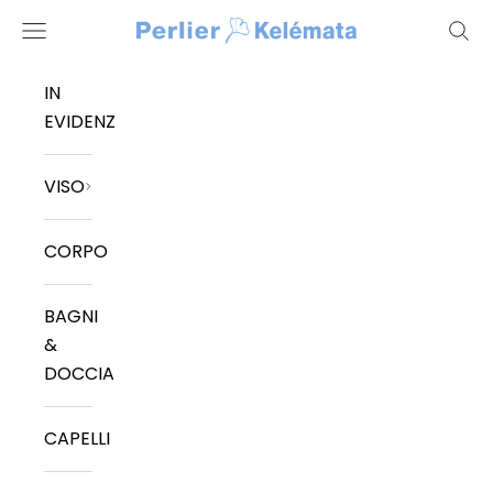
Vai al contenuto
Kelemata
Menù
Cerc
IN
EVIDENZA
VISO
CORPO
BAGNI
&
DOCCIA
CAPELLI