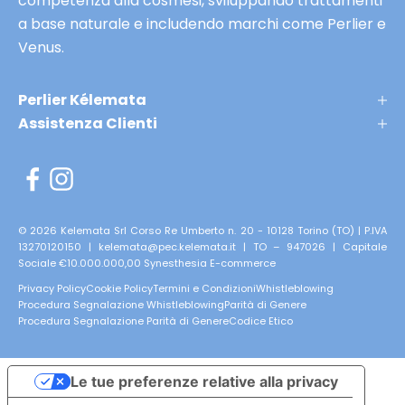
competenza alla cosmesi, sviluppando trattamenti
n
a base naturale e includendo marchi come Perlier e
t
Venus.
e
p
Perlier Kélemata
r
Assistenza Clienti
i
m
e
r
i
© 2026 Kelemata Srl Corso Re Umberto n. 20 - 10128 Torino (TO) | P.IVA
13270120150 | kelemata@pec.kelemata.it | TO – 947026 | Capitale
s
Sociale €10.000.000,00
Synesthesia E-commerce
e
Privacy Policy
Cookie Policy
Termini e Condizioni
Whistleblowing
r
Procedura Segnalazione Whistleblowing
Parità di Genere
v
Procedura Segnalazione Parità di Genere
Codice Etico
a
t
Le tue preferenze relative alla privacy
e