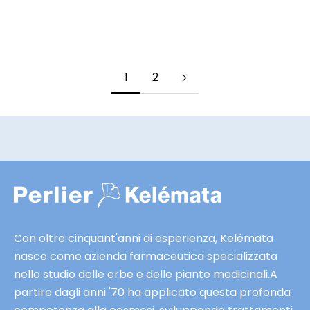
Noce Moscata
f
f
MOSTRA DETTAGLI
e
r
1
2
t
e
e
s
c
l
u
s
i
Con oltre cinquant'anni di esperienza, Kelémata
v
nasce come azienda farmaceutica specializzata
e
nello studio delle erbe e delle piante medicinali.A
e
partire dagli anni '70 ha applicato questa profonda
a