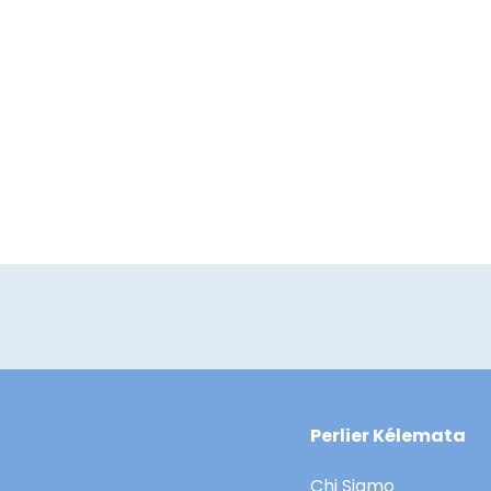
 Cologne Vapo Fresco
MOSTRA DETTAGLI
Perlier Kélemata
Chi Siamo