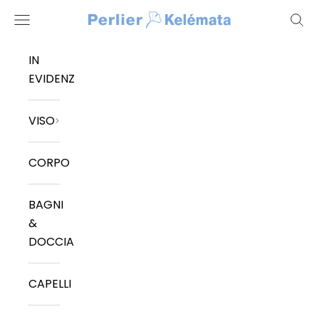
Vai al contenuto
Kelemata
Menù
Cerc
IN
EVIDENZA
VISO
CORPO
BAGNI
&
DOCCIA
CAPELLI