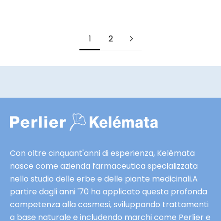
f
MOSTRA DETTAGLI
e
r
1
2
t
e
e
s
c
l
u
s
i
Con oltre cinquant'anni di esperienza, Kelémata
v
nasce come azienda farmaceutica specializzata
e
nello studio delle erbe e delle piante medicinali.A
e
partire dagli anni '70 ha applicato questa profonda
a
competenza alla cosmesi, sviluppando trattamenti
n
a base naturale e includendo marchi come Perlier e