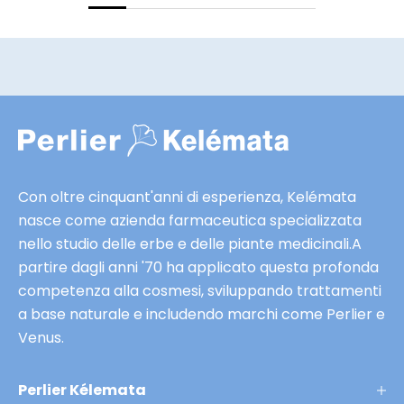
t
e
e
s
c
l
u
s
i
Con oltre cinquant'anni di esperienza, Kelémata
v
nasce come azienda farmaceutica specializzata
e
nello studio delle erbe e delle piante medicinali.A
e
partire dagli anni '70 ha applicato questa profonda
a
competenza alla cosmesi, sviluppando trattamenti
n
a base naturale e includendo marchi come Perlier e
t
Venus.
e
p
Perlier Kélemata
r