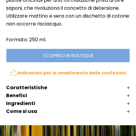
piante officinali per una formulazione priva di oli e
i
n
saponi, che rivoluziona il concetto di detersione.
n
p
Utilizzare mattino e sera con un dischetto di cotone:
li
e
,
non occorre risciacquo.
r
K
d
l
Formato: 250 ml.
e
é
r
m
SCOPRILO IN BOUTIQUE
t
a
i
t
Indicazioni per lo smaltimento delle confezioni
n
a
n
o
Caratteristiche
a
v
Benefici
s
i
c
Ingredienti
t
e
Come si usa
à
c
,
o
c
m