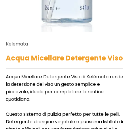
i
e
d
n
ll
e
c
r
o
b
Kelemata
e
n
e
Acqua Micellare Detergente Viso
t
d
ll
a
e
Acqua Micellare Detergente Viso di Kelémata rende
i
t
la detersione del viso un gesto semplice e
a
piacevole, ideale per completare la routine
t
t
quotidiana.
e
o
m
Questo sistema di pulizia perfetto per tutte le pelli.
e
N
Detergente di origine vegetale e purissimi distillati di
i
o