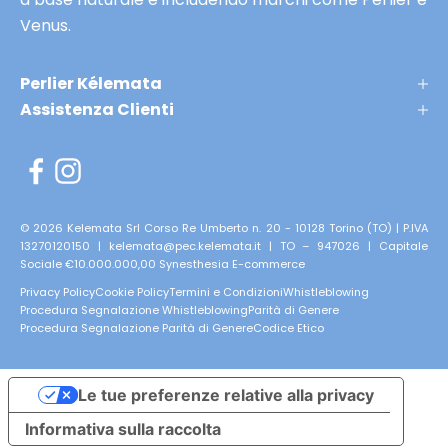
K
t
Venus.
l
e
é
p
m
Perlier Kélemata
r
a
Assistenza Clienti
i
t
m
,
n
e
e
r
li
i
© 2026 Kelemata Srl Corso Re Umberto n. 20 - 10128 Torino (TO) | P.IVA
a
13270120150 | kelemata@pec.kelemata.it | TO – 947026 | Capitale
s
Sociale €10.000.000,00
Synesthesia E-commerce
n
e
i
Privacy Policy
Cookie Policy
Termini e Condizioni
Whistleblowing
r
Procedura Segnalazione Whistleblowing
Parità di Genere
7
v
Procedura Segnalazione Parità di Genere
Codice Etico
0
a
ni
t
i
Le tue preferenze relative alla privacy
e
a
Informativa sulla raccolta
a
a