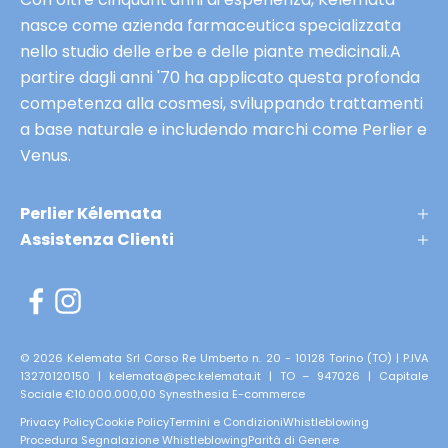
Via Collatina, 858, 00132 Roma
v
nasce come azienda farmaceutica specializzata
06 – 22510255
e
nello studio delle erbe e delle piante medicinali.A
e
MOSTRA MAPPA
partire dagli anni '70 ha applicato questa profonda
a
competenza alla cosmesi, sviluppando trattamenti
INDICAZIONI
n
a base naturale e includendo marchi come Perlier e
t
Venus.
e
Tiare Shopping
p
Perlier Kélemata
Località Maranuz, 2, 34070 Villesse GO
r
Assistenza Clienti
0481 – 064764
i
m
MOSTRA MAPPA
e
r
INDICAZIONI
i
© 2026 Kelemata Srl Corso Re Umberto n. 20 - 10128 Torino (TO) | P.IVA
13270120150 | kelemata@pec.kelemata.it | TO – 947026 | Capitale
s
Sociale €10.000.000,00
Synesthesia E-commerce
Caselle
e
Privacy Policy
Cookie Policy
Termini e Condizioni
Whistleblowing
Via Torino, 23, 10072 Caselle TO
r
Procedura Segnalazione Whistleblowing
Parità di Genere