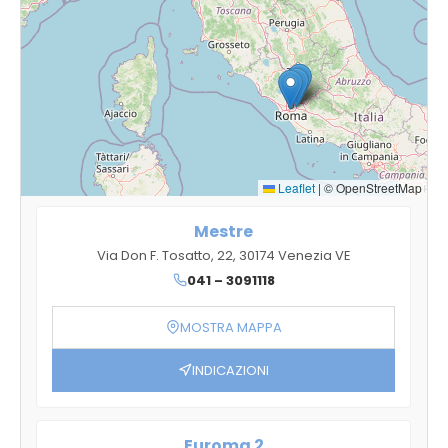
i
t
à
,
c
o
n
s
Leaflet
|
© OpenStreetMap
i
Mestre
g
Via Don F. Tosatto, 22, 30174 Venezia VE
l
041 – 3091118
i
s
MOSTRA MAPPA
u
m
INDICAZIONI
i
s
u
Euroma 2