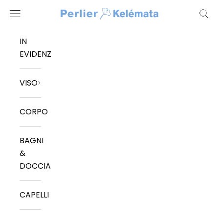
Vai al contenuto
Kelemata
Menù
Cerc
IN
EVIDENZA
VISO
CORPO
R
BAGNI
&
e
DOCCIA
s
CAPELLI
t
i