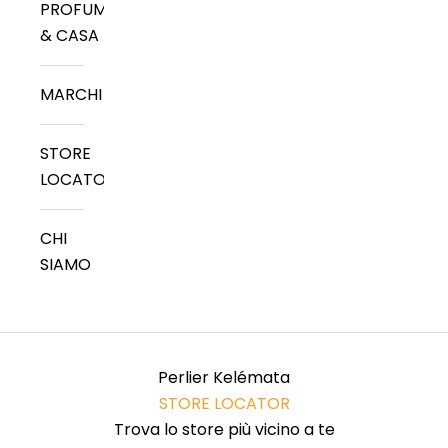
PROFUMI
a
& CASA
m
MARCHI
o
i
STORE
LOCATOR
n
c
CHI
o
SIAMO
n
t
Perlier Kelémata
a
STORE LOCATOR
t
Trova lo store più vicino a te