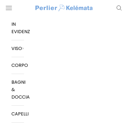
Vai al contenuto
Kelemata
Menù
Cerc
IN
EVIDENZA
VISO
CORPO
BAGNI
&
DOCCIA
CAPELLI