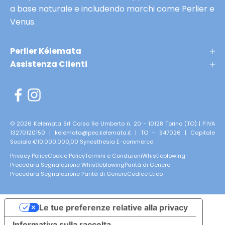
n
a base naturale e includendo marchi come Perlier e
t
Venus.
e
p
Perlier Kélemata
r
Assistenza Clienti
i
m
e
r
i
© 2026 Kelemata Srl Corso Re Umberto n. 20 - 10128 Torino (TO) | P.IVA
13270120150 | kelemata@pec.kelemata.it | TO – 947026 | Capitale
s
Sociale €10.000.000,00
Synesthesia E-commerce
e
Privacy Policy
Cookie Policy
Termini e Condizioni
Whistleblowing
r
Procedura Segnalazione Whistleblowing
Parità di Genere
v
Procedura Segnalazione Parità di Genere
Codice Etico
a
t
Le tue preferenze relative alla privacy
e
Informativa sulla raccolta