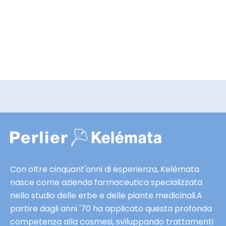
f
f
Eau de Cologne Vapo Acqua
Eau de Cologne Vapo
e
di Selva
Fresco
r
MOSTRA DETTAGLI
MOSTRA DETTAGLI
t
e
e
s
c
l
u
s
i
Con oltre cinquant'anni di esperienza, Kelémata
v
nasce come azienda farmaceutica specializzata
e
nello studio delle erbe e delle piante medicinali.A
e
partire dagli anni '70 ha applicato questa profonda
a
competenza alla cosmesi, sviluppando trattamenti