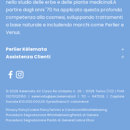
nello studio delle erbe e delle piante medicinali.A
a
e
partire dagli anni '70 ha applicato questa profonda
n
a
competenza alla cosmesi, sviluppando trattamenti
a
n
a base naturale e includendo marchi come Perlier e
K
t
Venus.
l
e
é
p
m
Perlier Kélemata
r
a
Assistenza Clienti
i
t
m
,
n
e
e
r
li
i
© 2026 Kelemata Srl Corso Re Umberto n. 20 - 10128 Torino (TO) | P.IVA
a
13270120150 | kelemata@pec.kelemata.it | TO – 947026 | Capitale
s
Sociale €10.000.000,00
Synesthesia E-commerce
n
e
i
Privacy Policy
Cookie Policy
Termini e Condizioni
Whistleblowing
r
Procedura Segnalazione Whistleblowing
Parità di Genere
7
v
Procedura Segnalazione Parità di Genere
Codice Etico
0
a