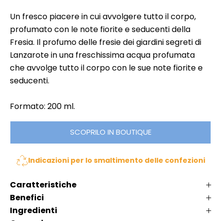
o
m
Un fresco piacere in cui avvolgere tutto il corpo,
e
N
profumato con le note fiorite e seducenti della
i
o
Fresia. Il profumo delle fresie dei giardini segreti di
i
n
Lanzarote in una freschissima acqua profumata
n
p
che avvolge tutto il corpo con le sue note fiorite e
li
e
,
seducenti.
r
K
d
l
Formato: 200 ml.
e
é
r
m
SCOPRILO IN BOUTIQUE
t
a
i
t
Indicazioni per lo smaltimento delle confezioni
n
a
n
o
Caratteristiche
a
v
Benefici
s
i
c
Ingredienti
t