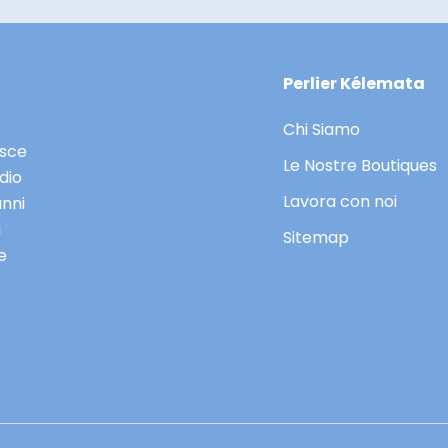
Perlier Kélemata
Chi Siamo
asce
Le Nostre Boutiques
dio
Lavora con noi
anni
a
Sitemap
e