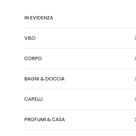
a
Vai al contenuto
S
IN EVIDENZA
t
o
VISO
i
a
CORPO
C
o
BAGNI & DOCCIA
n
l
r
CAPELLI
e
i
n
PROFUMI & CASA
q
u