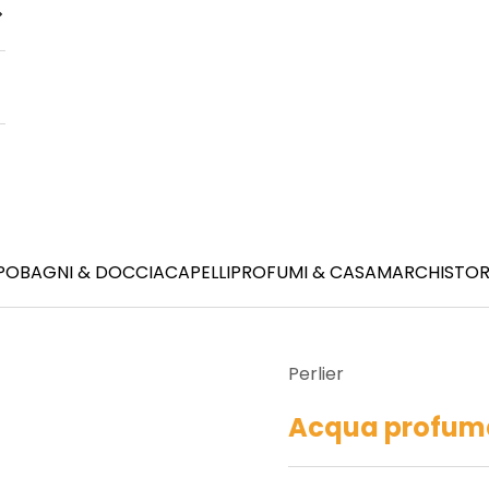
PO
BAGNI & DOCCIA
CAPELLI
PROFUMI & CASA
MARCHI
STOR
Perlier
Acqua profum