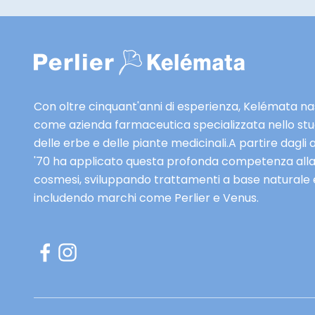
e
o
e
s
s
a
c
i
l
s
u
a
Con oltre cinquant'anni di esperienza, Kelémata n
s
n
come azienda farmaceutica specializzata nello stu
i
a
delle erbe e delle piante medicinali.A partire dagli 
v
K
'70 ha applicato questa profonda competenza all
e
l
cosmesi, sviluppando trattamenti a base naturale 
e
é
includendo marchi come Perlier e Venus.
a
m
n
t
t
,
e
n
p
e
r
li