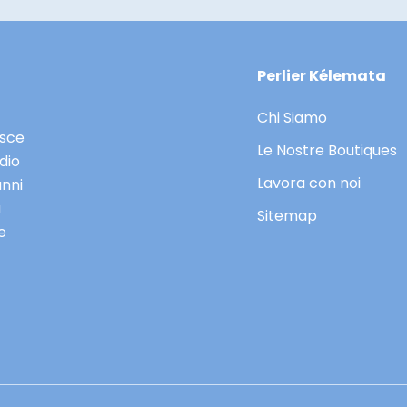
Perlier Kélemata
Chi Siamo
asce
Le Nostre Boutiques
dio
Lavora con noi
anni
a
Sitemap
e