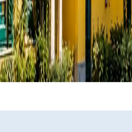
l
e
i
t
s
c
u
.
m
C
i
o
s
n
u
o
r
s
a
i
,
t
o
a
f
p
f
r
e
a
r
a
t
m