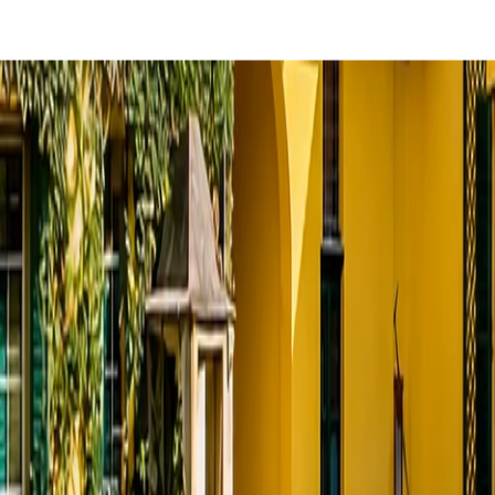
s
e
c
r
e
t
c
i
o
n
m
o
e
v
a
i
i
t
e
à
n
,
d
c
a
o
a
n
r
s
m
i
a
g
c