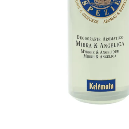
e
o
m
n
e
i
t
i
a
n
li
t
,
t
K
l
o
é
N
m
o
a
n
t
p
a
e
n
r
a
d