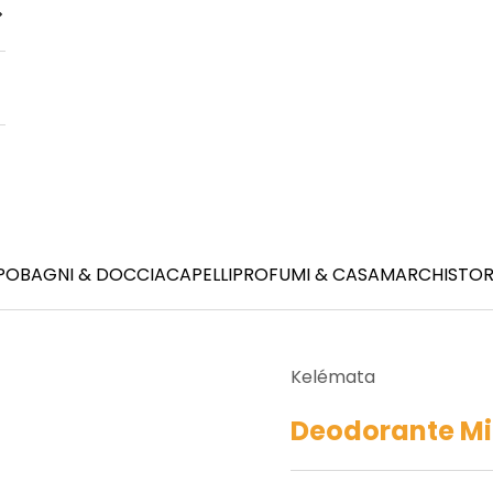
PO
BAGNI & DOCCIA
CAPELLI
PROFUMI & CASA
MARCHI
STOR
Kelémata
Deodorante Mi