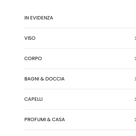
a
Vai al contenuto
S
IN EVIDENZA
t
o
VISO
i
a
CORPO
C
o
BAGNI & DOCCIA
n
l
r
CAPELLI
e
i
n
PROFUMI & CASA
q
u