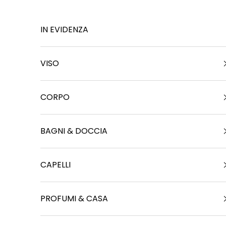
a
Vai al contenuto
S
IN EVIDENZA
t
o
VISO
i
a
CORPO
C
o
BAGNI & DOCCIA
n
l
r
CAPELLI
e
i
n
PROFUMI & CASA
q
u