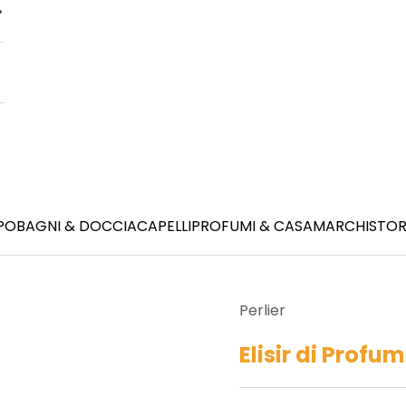
PO
BAGNI & DOCCIA
CAPELLI
PROFUMI & CASA
MARCHI
STOR
Perlier
Elisir di Profu