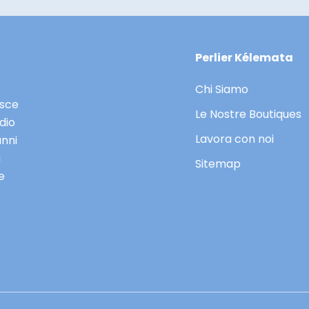
Perlier Kélemata
Chi Siamo
asce
Le Nostre Boutiques
dio
Lavora con noi
anni
a
Sitemap
e