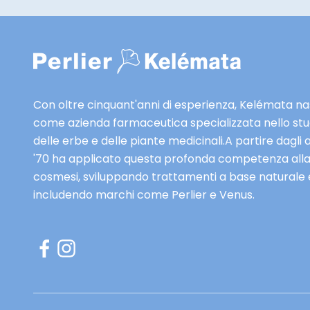
e
o
e
s
s
a
c
i
l
s
u
a
Con oltre cinquant'anni di esperienza, Kelémata n
s
n
come azienda farmaceutica specializzata nello stu
i
a
delle erbe e delle piante medicinali.A partire dagli 
v
K
'70 ha applicato questa profonda competenza all
e
l
cosmesi, sviluppando trattamenti a base naturale 
e
é
includendo marchi come Perlier e Venus.
a
m
n
t
t
,
e
n
p
e
r
li