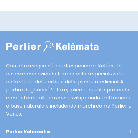
a
e
p
e
r
s
a
c
a
l
m
u
o
s
s
a
i
Con oltre cinquant'anni di esperienza, Kelémata
i
v
nasce come azienda farmaceutica specializzata
s
e
nello studio delle erbe e delle piante medicinali.A
a
e
partire dagli anni '70 ha applicato questa profonda
n
a
competenza alla cosmesi, sviluppando trattamenti
a
n
a base naturale e includendo marchi come Perlier e
K
t
Venus.
l
e
é
p
m
Perlier Kélemata
r
a