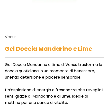
r
o
b
e
n
e
t
d
ll
a
Venus
e
i
t
Gel Doccia Mandarino e Lime
a
t
t
e
o
Gel Doccia Mandarino e Lime di Venus trasforma la
m
doccia quotidiana in un momento di benessere,
e
N
unendo detersione e piacere sensoriale.
i
o
i
n
Un’esplosione di energia e freschezza che risveglia i
n
p
sensi grazie al Mandarino e al Lime. Ideale al
li
e
,
mattino per una carica di vitalità.
r
K