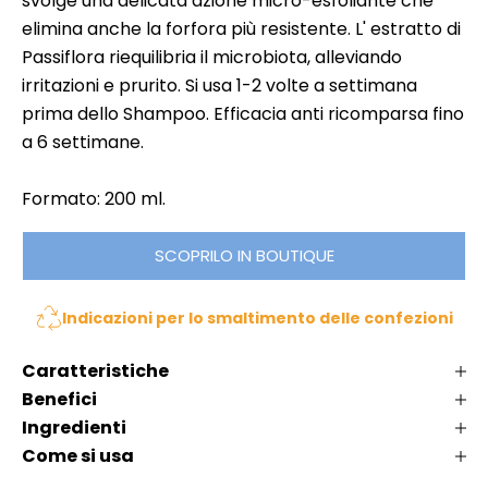
svolge una delicata azione micro-esfoliante che
e
N
elimina anche la forfora più resistente. L' estratto di
i
o
Passiflora riequilibria il microbiota, alleviando
i
n
irritazioni e prurito. Si usa 1-2 volte a settimana
n
p
prima dello Shampoo. Efficacia anti ricomparsa fino
li
e
,
a 6 settimane.
r
K
d
l
Formato: 200 ml.
e
é
r
m
SCOPRILO IN BOUTIQUE
t
a
i
t
Indicazioni per lo smaltimento delle confezioni
n
a
n
o
Caratteristiche
a
v
Benefici
s
i
c
Ingredienti
t
e
Come si usa
à
c