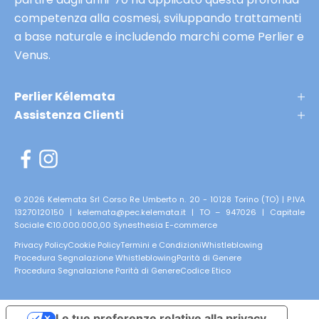
n
a
competenza alla cosmesi, sviluppando trattamenti
a
n
a base naturale e includendo marchi come Perlier e
K
t
Venus.
l
e
é
p
m
Perlier Kélemata
r
a
Assistenza Clienti
i
t
m
,
n
e
e
r
li
i
© 2026 Kelemata Srl Corso Re Umberto n. 20 - 10128 Torino (TO) | P.IVA
a
13270120150 | kelemata@pec.kelemata.it | TO – 947026 | Capitale
s
Sociale €10.000.000,00
Synesthesia E-commerce
n
e
i
Privacy Policy
Cookie Policy
Termini e Condizioni
Whistleblowing
r
Procedura Segnalazione Whistleblowing
Parità di Genere
7
v
Procedura Segnalazione Parità di Genere
Codice Etico
0
a
ni
t
i
Le tue preferenze relative alla privacy