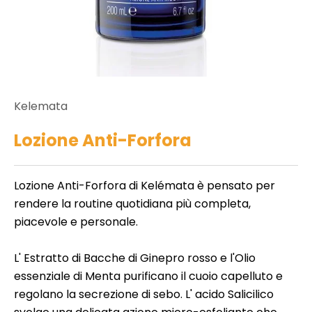
t
o
r
i
e
d
n
ll
e
c
Kelemata
r
o
b
Lozione Anti-Forfora
e
n
e
t
d
Lozione Anti-Forfora di Kelémata è pensato per
ll
rendere la routine quotidiana più completa,
a
e
piacevole e personale.
i
t
a
L' Estratto di Bacche di Ginepro rosso e l'Olio
t
t
essenziale di Menta purificano il cuoio capelluto e
e
o
regolano la secrezione di sebo. L' acido Salicilico
m