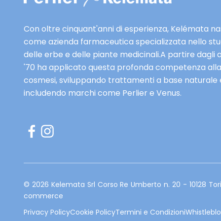
l
u
Con oltre cinquant'anni di esperienza, Kelémata n
s
come azienda farmaceutica specializzata nello stu
i
delle erbe e delle piante medicinali.A partire dagli 
v
'70 ha applicato questa profonda competenza all
e
cosmesi, sviluppando trattamenti a base naturale 
e
includendo marchi come Perlier e Venus.
a
n
t
e
p
r
i
© 2026 Kelemata Srl Corso Re Umberto n. 20 - 10128 Tor
m
commerce
e
Privacy Policy
Cookie Policy
Termini e Condizioni
Whistlebl
r