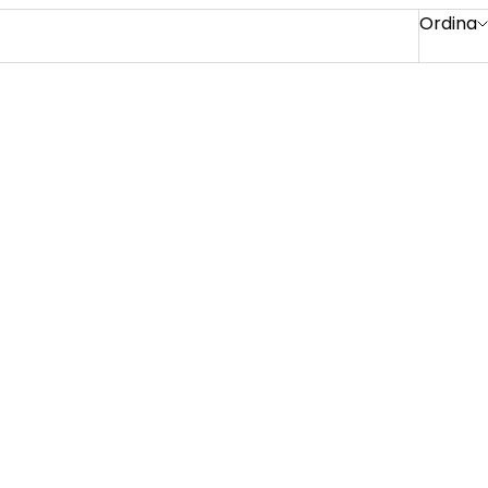
Ordina
ligente
Concentrato Hyaluronic Acid
Idratante Rimpolpante
I
MOSTRA DETTAGLI