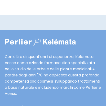
t
t
a
e
p
e
r
s
a
c
a
l
m
u
o
s
s
a
i
Con oltre cinquant'anni di esperienza, Kelémata
i
v
nasce come azienda farmaceutica specializzata
s
e
nello studio delle erbe e delle piante medicinali.A
a
e
partire dagli anni '70 ha applicato questa profonda
n
a
competenza alla cosmesi, sviluppando trattamenti
a
n
a base naturale e includendo marchi come Perlier e
K
t
Venus.
l
e
é
p
m