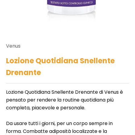
i
e
d
n
ll
e
c
r
o
b
e
Venus
n
e
Lozione Quotidiana Snellente
t
d
ll
Drenante
a
e
i
t
a
Lozione Quotidiana Snellente Drenante di Venus è
t
t
pensato per rendere la routine quotidiana più
e
o
completa, piacevole e personale.
m
e
N
Da usare tutti i giorni, per un corpo sempre in
i
o
forma. Combatte adiposità localizzate e la
i
n