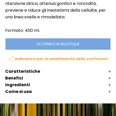
ritenzione idrica, attenua gonfiori e rotondità,
n
p
previene e riduce gli inestetismi della cellulite, per
li
e
,
una linea snella e rimodellata.
r
K
d
l
Formato: 400 ml.
e
é
r
m
SCOPRILO IN BOUTIQUE
t
a
i
t
Indicazioni per lo smaltimento delle confezioni
n
a
n
o
Caratteristiche
a
v
Benefici
s
i
c
Ingredienti
t
e
Come si usa
à
c
,
o
c
m
o
e