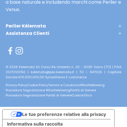
a base naturale e includendo marchi come Perlier e
K
t
Venus.
l
e
é
p
m
Perlier Kélemata
r
a
Assistenza Clienti
i
t
m
,
n
e
e
r
li
i
© 2026 Kelemata Srl Corso Re Umberto n. 20 - 10128 Torino (TO) | P.IVA
a
13270120150 | kelemata@pec.kelemata.it | TO – 947026 | Capitale
s
Sociale €10.000.000,00
Synesthesia E-commerce
n
e
i
Privacy Policy
Cookie Policy
Termini e Condizioni
Whistleblowing
r
Procedura Segnalazione Whistleblowing
Parità di Genere
7
v
Procedura Segnalazione Parità di Genere
Codice Etico
0
a
ni
t
i
Le tue preferenze relative alla privacy
e
a
Informativa sulla raccolta
a
a