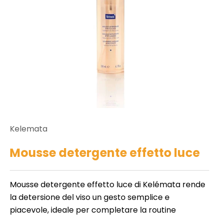
r
i
e
d
n
ll
e
c
r
o
b
e
n
e
t
d
ll
a
Kelemata
e
i
t
Mousse detergente effetto luce
a
t
t
e
o
Mousse detergente effetto luce di Kelémata rende
m
la detersione del viso un gesto semplice e
e
N
piacevole, ideale per completare la routine
i
o