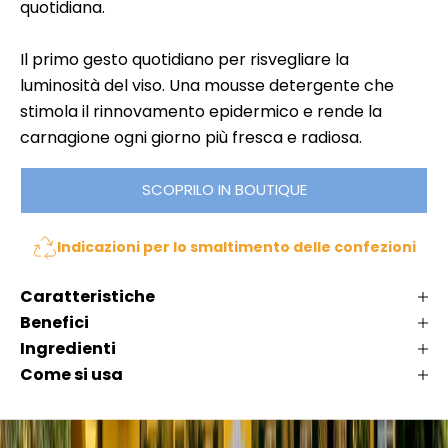
quotidiana.
i
n
n
p
Il primo gesto quotidiano per risvegliare la
li
e
,
luminosità del viso. Una mousse detergente che
r
K
stimola il rinnovamento epidermico e rende la
d
l
carnagione ogni giorno più fresca e radiosa.
e
é
r
m
SCOPRILO IN BOUTIQUE
t
a
i
t
Indicazioni per lo smaltimento delle confezioni
n
a
n
o
Caratteristiche
a
v
Benefici
s
i
c
Ingredienti
t
e
Come si usa
à
c
,
o
c
m