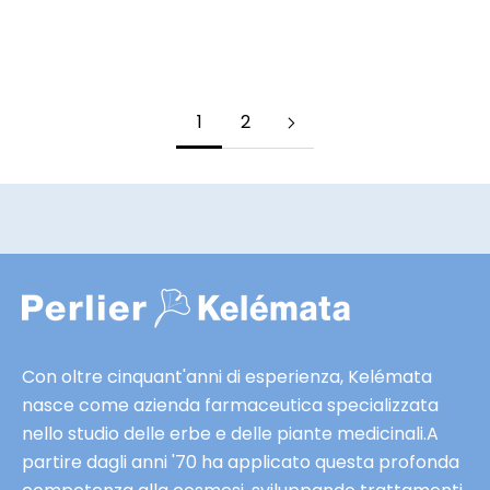
Noce Moscata
f
f
MOSTRA DETTAGLI
e
r
1
2
t
e
e
s
c
l
u
s
i
Con oltre cinquant'anni di esperienza, Kelémata
v
nasce come azienda farmaceutica specializzata
e
nello studio delle erbe e delle piante medicinali.A
e
partire dagli anni '70 ha applicato questa profonda
a