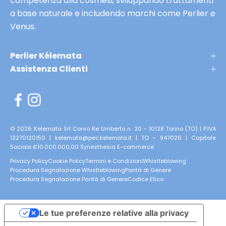
competenza alla cosmesi, sviluppando trattamenti
n
a base naturale e includendo marchi come Perlier e
t
Venus.
e
p
Perlier Kélemata
r
Assistenza Clienti
i
m
e
r
i
© 2026 Kelemata Srl Corso Re Umberto n. 20 - 10128 Torino (TO) | P.IVA
13270120150 | kelemata@pec.kelemata.it | TO – 947026 | Capitale
s
Sociale €10.000.000,00
Synesthesia E-commerce
e
Privacy Policy
Cookie Policy
Termini e Condizioni
Whistleblowing
r
Procedura Segnalazione Whistleblowing
Parità di Genere
v
Procedura Segnalazione Parità di Genere
Codice Etico
a
t
Le tue preferenze relative alla privacy
e