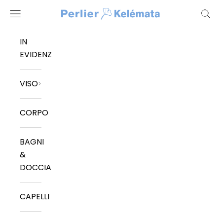
Vai al contenuto
Kelemata
Menù
Cerc
IN
EVIDENZA
VISO
CORPO
BAGNI
&
DOCCIA
CAPELLI