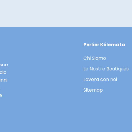
Perlier Kélemata
Chi Siamo
asce
Le Nostre Boutiques
dio
Lavora con noi
anni
a
Sitemap
e