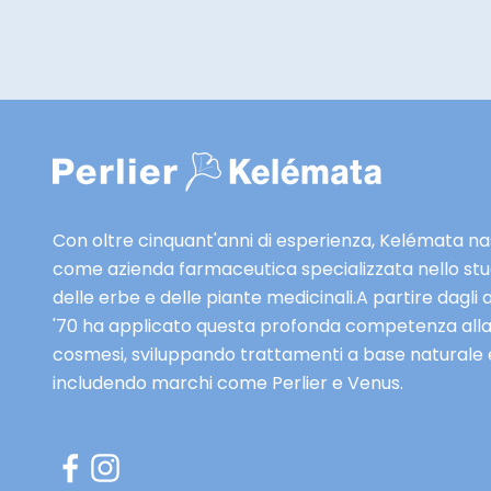
e
r
t
e
e
s
c
l
u
Con oltre cinquant'anni di esperienza, Kelémata n
s
come azienda farmaceutica specializzata nello stu
i
delle erbe e delle piante medicinali.A partire dagli 
v
'70 ha applicato questa profonda competenza all
e
cosmesi, sviluppando trattamenti a base naturale 
e
includendo marchi come Perlier e Venus.
a
n
t
e