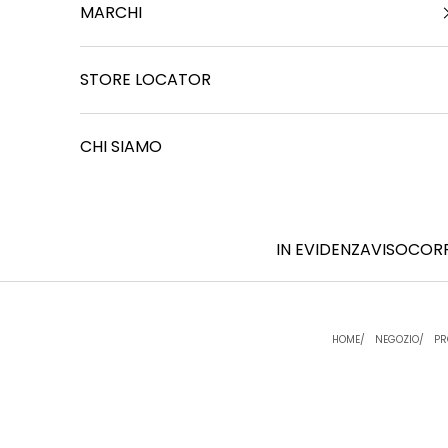
MARCHI
STORE LOCATOR
R
e
CHI SIAMO
s
t
IN EVIDENZA
VISO
COR
i
a
m
HOME
NEGOZIO
PR
o
i